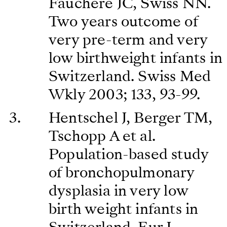
Fauchére JC, Swiss NN.
Two years outcome of
very pre-term and very
low birthweight infants in
Switzerland. Swiss Med
Wkly 2003; 133, 93-99.
Hentschel J, Berger TM,
Tschopp A et al.
Population-based study
of bronchopulmonary
dysplasia in very low
birth weight infants in
Switzerland. Eur J