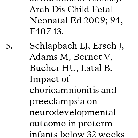
Arch Dis Child Fetal
Neonatal Ed 2009; 94,
F407-13.
Schlapbach LJ, Ersch J,
Adams M, Bernet V,
Bucher HU, Latal B.
Impact of
chorioamnionitis and
preeclampsia on
neurodevelopmental
outcome in preterm
infants below 32 weeks