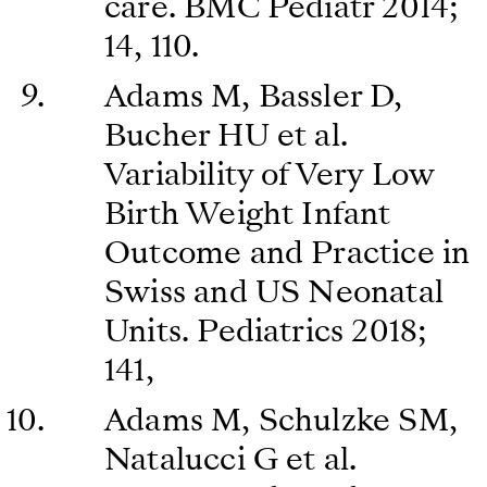
care. BMC Pediatr 2014;
14, 110.
Adams M, Bassler D,
Bucher HU et al.
Variability of Very Low
Birth Weight Infant
Outcome and Practice in
Swiss and US Neonatal
Units. Pediatrics 2018;
141,
Adams M, Schulzke SM,
Natalucci G et al.