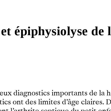
et épiphysiolyse de 
deux diagnostics importants de la 
ics ont des limites d’âge claires. 
nt l’arthrite septique du petit enf