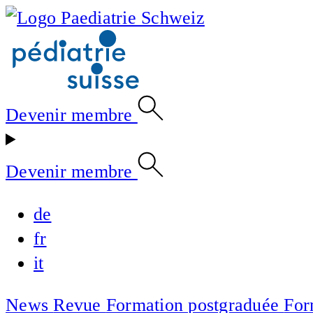
Devenir membre
Devenir membre
de
fr
it
News
Revue
Formation postgraduée
For