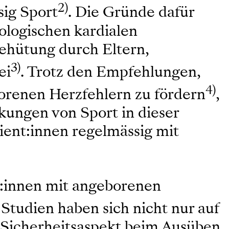
2)
ig Sport
. Die Gründe dafür
ologischen kardialen
behütung durch Eltern,
3)
ei
. Trotz den Empfehlungen,
4)
borenen Herzfehlern zu fördern
,
kungen von Sport in dieser
ient:innen regelmässig mit
t:innen mit angeborenen
 Studien haben sich nicht nur auf
n Sicherheitsaspekt beim Ausüben