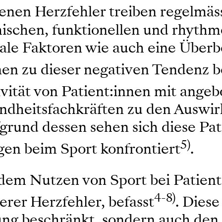
nen Herzfehler treiben regelmäss
mischen, funktionellen und rhythm
iale Faktoren wie auch eine Über
en zu dieser negativen Tendenz b
ivität von Patient:innen mit ange
undheitsfachkräften zu den Auswir
grund dessen sehen sich diese Pat
5)
en beim Sport konfrontiert
.
dem Nutzen von Sport bei Patien
4-8)
erer Herzfehler, befasst
. Diese
gung beschränkt, sondern auch de