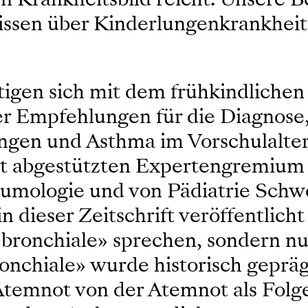
Wissen über Kinderlungenkrankhei
ftigen sich mit dem frühkindliche
zer Empfehlungen für die Diagnos
en und Asthma im Vorschulalter 
eit abgestützten Expertengremium
eumologie und von Pädiatrie Schwe
 dieser Zeitschrift veröffentlicht
 bronchiale» sprechen, sondern n
nchiale» wurde historisch geprägt
emnot von der Atemnot als Folge