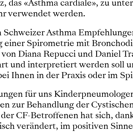
nz, das «Asthma cardiale», zu unt
ehr verwendet werden.
n Schweizer Asthma Empfehlungen 
einer Spirometrie mit Bronchodil
g von Diana Repucci und Daniel Tr
rt und interpretiert werden soll u
i Ihnen in der Praxis oder im Spi
ungen für uns Kinderpneumologen i
n zur Behandlung der Cystischen 
 der CF-Betroffenen hat sich, dan
ch verändert, im positiven Sinne